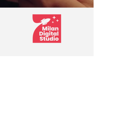
Milán Digital Studio
17304 Walker Ave STE 107, Miami, FL 33157,
EE. UU.
info@milandigitalstudio.com
Tel:
(754) 837-2080
Home
Work and Clients
What we do