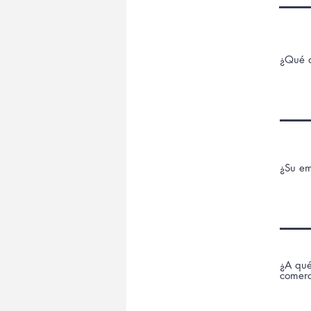
¿Qué d
¿Su em
¿A qué
comerc