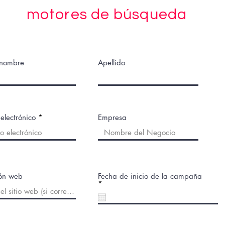
motores de búsqueda
 nombre
Apellido
electrónico
Empresa
ión web
Fecha de inicio de la campaña
r
*
e
q
u
i
r