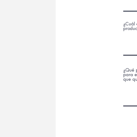
¿Cuál 
produc
¿Qué p
para e
que qu