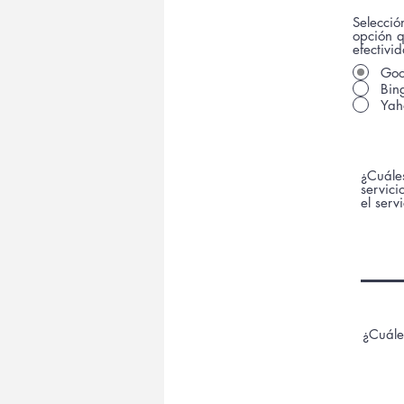
Selecci
opción q
efectivi
Goo
Bin
Yah
¿Cuáles
servici
el serv
¿Cuáles