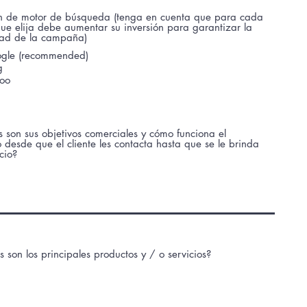
e
d
ón de motor de búsqueda (tenga en cuenta que para cada
ue elija debe aumentar su inversión para garantizar la
dad de la campaña)
gle (recommended)
g
oo
 son sus objetivos comerciales y cómo funciona el
o desde que el cliente les contacta hasta que se le brinda
icio?
 son los principales productos y / o servicios?