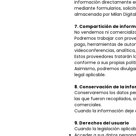
información directamente e
mediante formularios, solic
almacenada por Milan Digita
7. Compartición de infor
No vendemos ni comercializa
Podremos trabajar con prove
pago, herramientas de autom
videoconferencias, analítica, 
Estos proveedores tratarán l
conforme a sus propias políti
Asimismo, podremos divulgar
legal aplicable.
8. Conservación de la inf
Conservaremos los datos per
las que fueron recopilados, a
comerciales.
Cuando la información deje 
9. Derechos del usuario
Cuando la legislación aplicabl
Acceder a sus datos persona