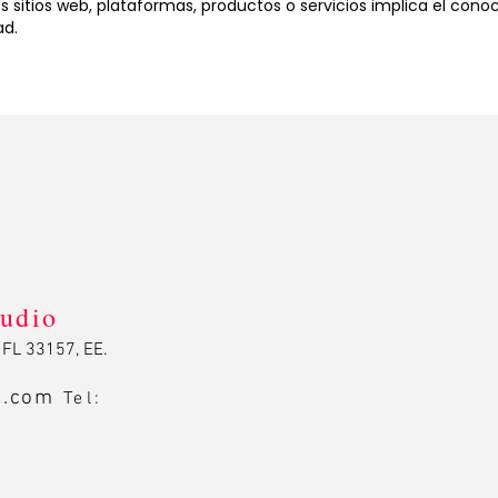
s sitios web, plataformas, productos o servicios implica el cono
ad.
tudio
 FL 33157, EE.
o.com
Tel:
0