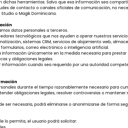
n dichas herramientas. Salvo que esa información sea compart
itudes de contacto o canales oficiales de comunicación, no nec
l Studio o Magik Dominicana.
mación
mos datos personales a terceros.
edores tecnológicos que nos ayuden a operar nuestros servicio
atización, sistemas CRM, servicios de alojamiento web, almac
formularios, correo electrónico o inteligencia artificial.
a información únicamente en la medida necesaria para prestar e
cas y obligaciones legales.
 información cuando sea requerido por una autoridad compete
ormación
sonales durante el tiempo razonablemente necesario para cumpl
tender obligaciones legales, resolver controversias o mantener r
de ser necesaria, podrá eliminarse o anonimizarse de forma seg
e lo permita, el usuario podrá solicitar:
les.