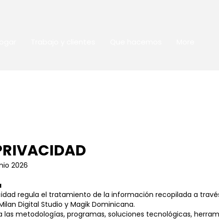
ogar
Trabajo y clientes
Que hacemos
More
 PRIVACIDAD
unio 2026
a
cidad regula el tratamiento de la información recopilada a través
ilan Digital Studio y Magik Dominicana.
 a las metodologías, programas, soluciones tecnológicas, herr