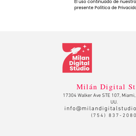
El uso continuado de nuestro
presente Política de Privacid
Milán Digital S
17304 Walker Ave STE 107, Miami,
UU.
info@milandigitalstudi
(754) 837-208